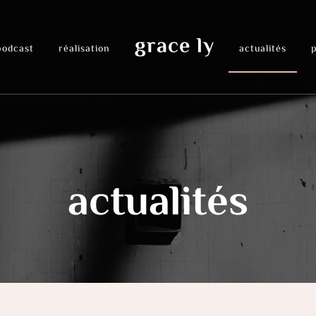
grace ly
podcast
réalisation
actualités
actualités